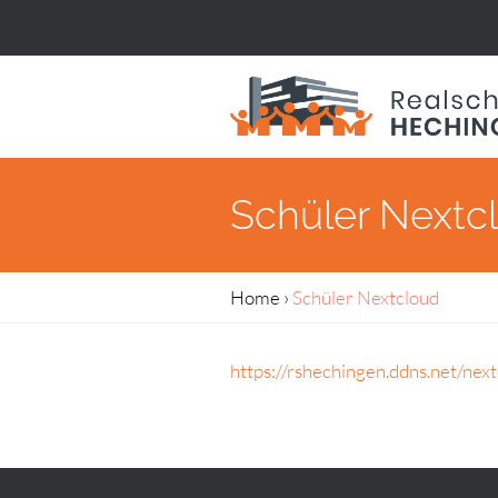
Schüler Nextc
Home
›
Schüler Nextcloud
https://rshechingen.ddns.net/next