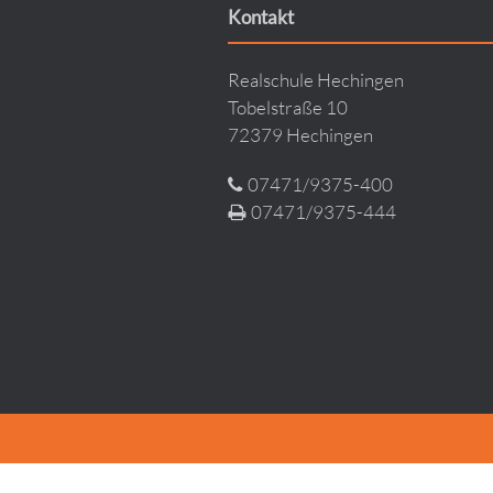
Kontakt
Realschule Hechingen
Tobelstraße 10
72379 Hechingen
07471/9375-400
07471/9375-444