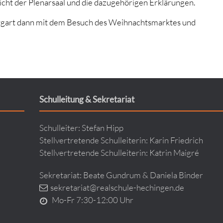
nicht der Plenarsaal und die dazugehörigen Erklärungen.
uttgart dann mit dem Besuch des Weihnachtsmarktes und
Schulleitung & Sekretariat
Schulleiter: Stefan Hipp
Stellvertretende Schulleiterin: Karin Friedrich
Stellvertretende Schulleiterin: Katrin Maigré
Sekretariat: Beate Gundrum & Daniela Binder
sekretariat@realschule-hechingen.de
Mo-Fr 7:30-12:00 Uhr