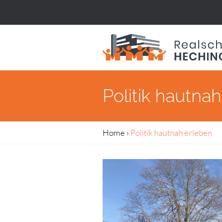
Politik hautna
Home
›
Politik hautnah erleben