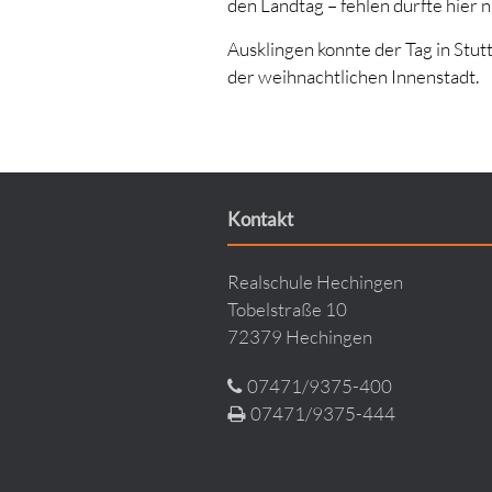
den Landtag – fehlen durfte hier 
Ausklingen konnte der Tag in St
der weihnachtlichen Innenstadt.
Kontakt
Realschule Hechingen
Tobelstraße 10
72379 Hechingen
07471/9375-400
07471/9375-444