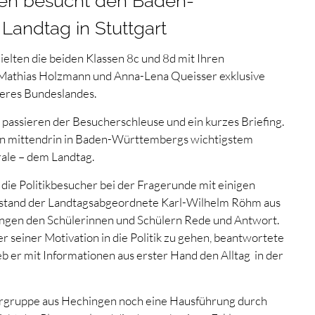
en besucht den Baden-
andtag in Stuttgart
lten die beiden Klassen 8c und 8d mit Ihren
Mathias Holzmann und Anna-Lena Queisser exklusive
nseres Bundeslandes.
assieren der Besucherschleuse und ein kurzes Briefing.
on mittendrin in Baden-Württembergs wichtigstem
ale – dem Landtag.
n die Politikbesucher bei der Fragerunde mit einigen
 stand der Landtagsabgeordnete Karl-Wilhelm Röhm aus
gen den Schülerinnen und Schülern Rede und Antwort.
 seiner Motivation in die Politik zu gehen, beantwortete
b er mit Informationen aus erster Hand den Alltag in der
ergruppe aus Hechingen noch eine Hausführung durch