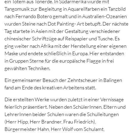
ein Totem aus Tonerde. In Südarmerika wurde mit
Tangomusik zur Begleitung in Aquarellfarben ein Tanzbild
nach Fernando Botero gemalt und in Australien-Ozeanien
wurden Steine nach Dot Painting- Art betupft. Der nächste
Tag startete in Asien mit der Gestaltung verschiedener
chinesischer Schriftzüge auf Reispapier und Tusche. Es
ging weiter nach Afrika mit der Herstellung einer eigenen
Maske und endete schließlich in Europa. Hier entstanden
in Gruppen Sterne für die europäische Flagge in frei
gewählten Techniken.
Ein gemeinsamer Besuch der Zehntscheuer in Balingen
fand am Ende des kreativen Arbeitens statt.
Die erstellten Werke wurden zuletzt in einer Vernissage
feierlich präsentiert. Neben den SchülerInnen, Eltern und
LehrerInnen beider Schulen waren die Schulleitungen
(Herr Hipp, Herr Brandner, Frau Friedrich),
Bürgermeister Hahn, Herr Wolf vom Schulamt,