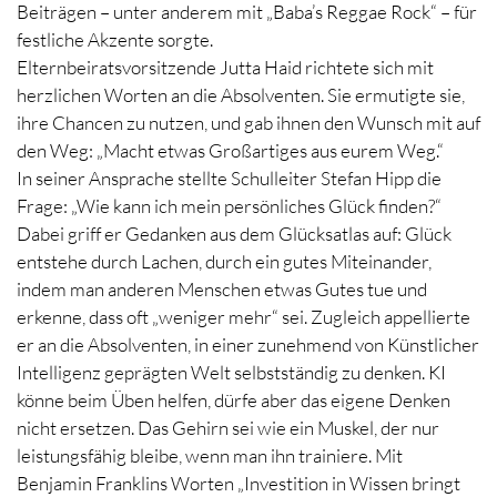
Beiträgen – unter anderem mit „Baba’s Reggae Rock“ – für
festliche Akzente sorgte.
Elternbeiratsvorsitzende Jutta Haid richtete sich mit
herzlichen Worten an die Absolventen. Sie ermutigte sie,
ihre Chancen zu nutzen, und gab ihnen den Wunsch mit auf
den Weg: „Macht etwas Großartiges aus eurem Weg.“
In seiner Ansprache stellte Schulleiter Stefan Hipp die
Frage: „Wie kann ich mein persönliches Glück finden?“
Dabei griff er Gedanken aus dem Glücksatlas auf: Glück
entstehe durch Lachen, durch ein gutes Miteinander,
indem man anderen Menschen etwas Gutes tue und
erkenne, dass oft „weniger mehr“ sei. Zugleich appellierte
er an die Absolventen, in einer zunehmend von Künstlicher
Intelligenz geprägten Welt selbstständig zu denken. KI
könne beim Üben helfen, dürfe aber das eigene Denken
nicht ersetzen. Das Gehirn sei wie ein Muskel, der nur
leistungsfähig bleibe, wenn man ihn trainiere. Mit
Benjamin Franklins Worten „Investition in Wissen bringt