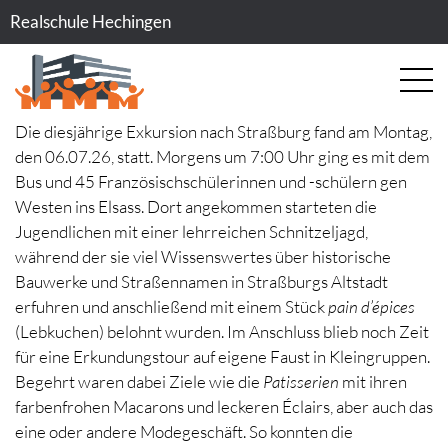
Realschule Hechingen
Die diesjährige Exkursion nach Straßburg fand am Montag,
den 06.07.26, statt. Morgens um 7:00 Uhr ging es mit dem
Bus und 45 Französischschülerinnen und -schülern gen
Westen ins Elsass. Dort angekommen starteten die
Jugendlichen mit einer lehrreichen Schnitzeljagd,
während der sie viel Wissenswertes über historische
Bauwerke und Straßennamen in Straßburgs Altstadt
erfuhren und anschließend mit einem Stück
pain d’épices
(Lebkuchen) belohnt wurden. Im Anschluss blieb noch Zeit
für eine Erkundungstour auf eigene Faust in Kleingruppen.
Begehrt waren dabei Ziele wie die
Patisserien
mit ihren
farbenfrohen Macarons und leckeren Éclairs, aber auch das
eine oder andere Modegeschäft. So konnten die