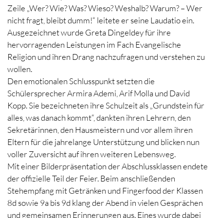
Zeile „Wer? Wie? Was? Wieso? Weshalb? Warum? – Wer
nicht fragt, bleibt dumm!“ leitete er seine Laudatio ein.
Ausgezeichnet wurde Greta Dingeldey für ihre
hervorragenden Leistungen im Fach Evangelische
Religion und ihren Drang nachzufragen und verstehen zu
wollen.
Den emotionalen Schlusspunkt setzten die
Schülersprecher Armira Ademi, Arif Molla und David
Kopp. Sie bezeichneten ihre Schulzeit als „Grundstein für
alles, was danach kommt“, dankten ihren Lehrern, den
Sekretärinnen, den Hausmeistern und vor allem ihren
Eltern für die jahrelange Unterstützung und blicken nun
voller Zuversicht auf ihren weiteren Lebensweg.
Mit einer Bilderpräsentation der Abschlussklassen endete
der offizielle Teil der Feier. Beim anschließenden
Stehempfang mit Getränken und Fingerfood der Klassen
8d sowie 9a bis 9d klang der Abend in vielen Gesprächen
und gemeinsamen Erinnerungen aus. Eines wurde dabei