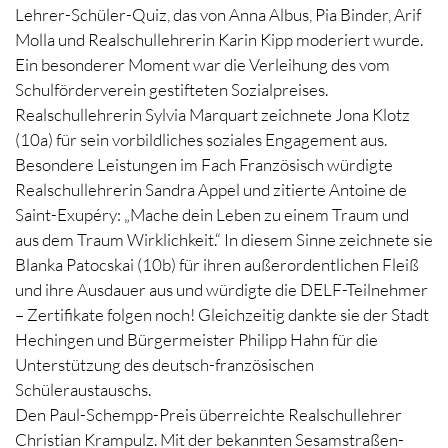
Lehrer-Schüler-Quiz, das von Anna Albus, Pia Binder, Arif
Molla und Realschullehrerin Karin Kipp moderiert wurde.
Ein besonderer Moment war die Verleihung des vom
Schulförderverein gestifteten Sozialpreises.
Realschullehrerin Sylvia Marquart zeichnete Jona Klotz
(10a) für sein vorbildliches soziales Engagement aus.
Besondere Leistungen im Fach Französisch würdigte
Realschullehrerin Sandra Appel und zitierte Antoine de
Saint-Exupéry: „Mache dein Leben zu einem Traum und
aus dem Traum Wirklichkeit.“ In diesem Sinne zeichnete sie
Blanka Patocskai (10b) für ihren außerordentlichen Fleiß
und ihre Ausdauer aus und würdigte die DELF-Teilnehmer
– Zertifikate folgen noch! Gleichzeitig dankte sie der Stadt
Hechingen und Bürgermeister Philipp Hahn für die
Unterstützung des deutsch-französischen
Schüleraustauschs.
Den Paul-Schempp-Preis überreichte Realschullehrer
Christian Krampulz. Mit der bekannten Sesamstraßen-