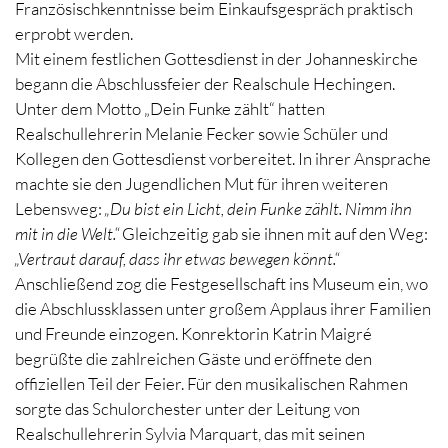
Französischkenntnisse beim Einkaufsgespräch praktisch
erprobt werden.
Mit einem festlichen Gottesdienst in der Johanneskirche
begann die Abschlussfeier der Realschule Hechingen.
Unter dem Motto „Dein Funke zählt“ hatten
Realschullehrerin Melanie Fecker sowie Schüler und
Kollegen den Gottesdienst vorbereitet. In ihrer Ansprache
machte sie den Jugendlichen Mut für ihren weiteren
Lebensweg:
„Du bist ein Licht, dein Funke zählt. Nimm ihn
mit in die Welt.“
Gleichzeitig gab sie ihnen mit auf den Weg:
„Vertraut darauf, dass ihr etwas bewegen könnt.“
Anschließend zog die Festgesellschaft ins Museum ein, wo
die Abschlussklassen unter großem Applaus ihrer Familien
und Freunde einzogen. Konrektorin Katrin Maigré
begrüßte die zahlreichen Gäste und eröffnete den
offiziellen Teil der Feier. Für den musikalischen Rahmen
sorgte das Schulorchester unter der Leitung von
Realschullehrerin Sylvia Marquart, das mit seinen